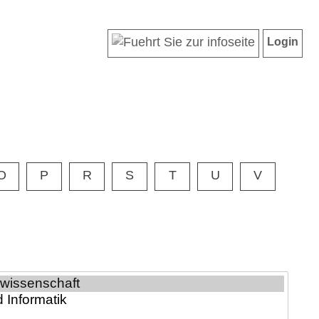
Login
O
P
R
S
T
U
V