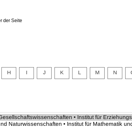
H
I
J
K
L
M
N