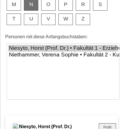
M
N
O
P
R
S
T
U
V
W
Z
Personen mit diese Anfangsbuchstaben:
Niesyto, Horst (Prof. Dr.)
Profil