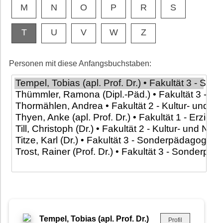
M
N
O
P
R
S
T
U
V
W
Z
Personen mit diese Anfangsbuchstaben:
Tempel, Tobias (apl. Prof. Dr.)
Profil