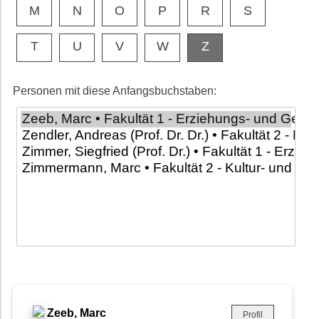
M
N
O
P
R
S
T
U
V
W
Z
Personen mit diese Anfangsbuchstaben:
Zeeb, Marc
Profil