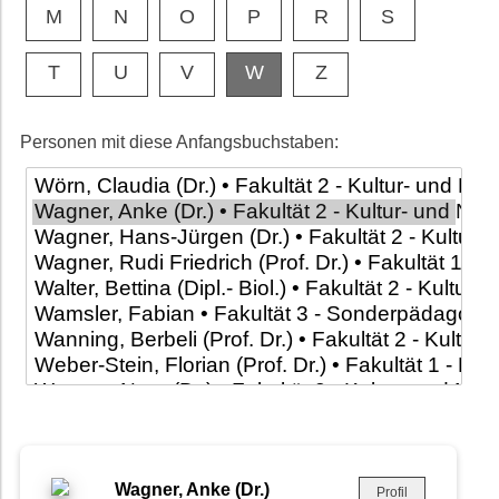
M
N
O
P
R
S
T
U
V
W
Z
Personen mit diese Anfangsbuchstaben:
Wagner, Anke (Dr.)
Profil