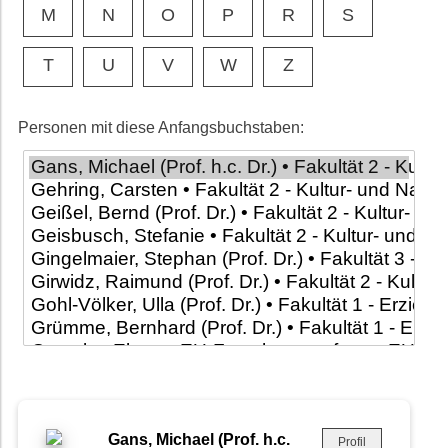
M
N
O
P
R
S
T
U
V
W
Z
Personen mit diese Anfangsbuchstaben:
Gans, Michael (Prof. h.c.
Profil