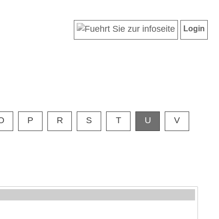
Login
O
P
R
S
T
U
V