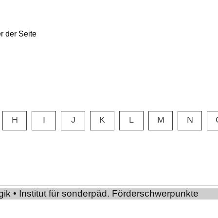
H
I
J
K
L
M
N