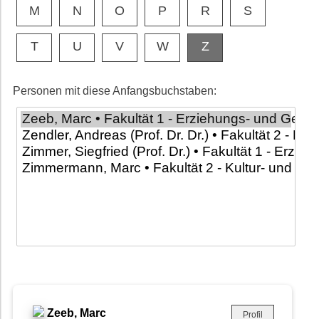
M
N
O
P
R
S
T
U
V
W
Z
Personen mit diese Anfangsbuchstaben:
Zeeb, Marc
Profil