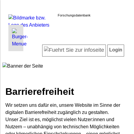
Forschungsdatenbank
INFORMATIONEN | SUCHEN
LOGIN
Willkommen
Registrieren
Login
Projektübersicht
Login
Neueste Projekte
Autorenverzeichnis
Suche in Projekten
Häufig gestellte Fragen
Barrierefreiheit
Datenschutz
Impressum
Wir setzen uns dafür ein, unsere Website im Sinne der
digitalen Barrierefreiheit zugänglich zu gestalten.
Barrierefreiheit
Unser Ziel ist es, möglichst vielen Nutzer:innen und
Nutzern – unabhängig von technischen Möglichkeiten
oder körperlichen Einschränkungen – einen möglichst