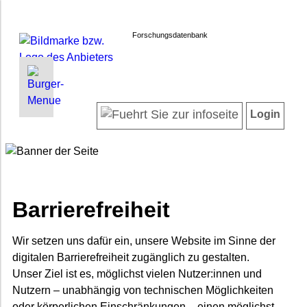
Forschungsdatenbank
INFORMATIONEN | SUCHEN
LOGIN
Willkommen
Registrieren
Login
Projektübersicht
Login
Neueste Projekte
Autorenverzeichnis
Suche in Projekten
Häufig gestellte Fragen
Barrierefreiheit
Datenschutz
Impressum
Wir setzen uns dafür ein, unsere Website im Sinne der
digitalen Barrierefreiheit zugänglich zu gestalten.
Barrierefreiheit
Unser Ziel ist es, möglichst vielen Nutzer:innen und
Nutzern – unabhängig von technischen Möglichkeiten
oder körperlichen Einschränkungen – einen möglichst