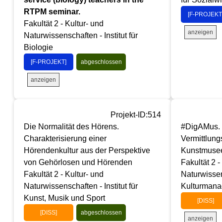
RTPM seminar.
[F-PROJEKT
Fakultät 2 - Kultur- und
anzeigen
Naturwissenschaften - Institut für
Biologie
[F-PROJEKT]
abgeschlossen
anzeigen
Projekt-ID:514
Die Normalität des Hörens.
#DigAMus. 
Charakterisierung einer
Vermittlun
Hörendenkultur aus der Perspektive
Kunstmusee
von Gehörlosen und Hörenden
Fakultät 2 -
Fakultät 2 - Kultur- und
Naturwissens
Naturwissenschaften - Institut für
Kulturman
Kunst, Musik und Sport
[DISS]
[DISS]
abgeschlossen
anzeigen