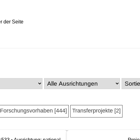
Forschungsvorhaben [444]
Transferprojekte [2]
:533 • Ausrichtung: national
Proje