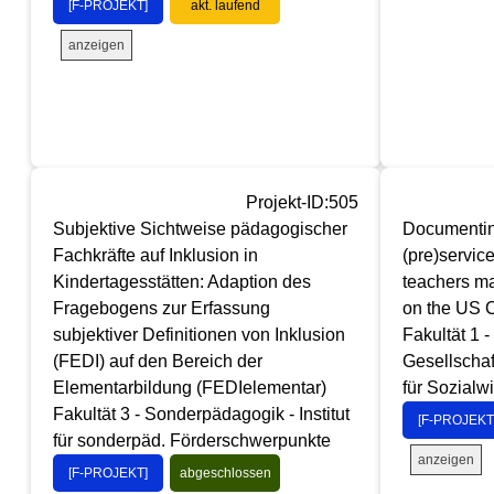
[F-PROJEKT]
akt. laufend
anzeigen
Projekt-ID:505
Subjektive Sichtweise pädagogischer
Documentin
Fachkräfte auf Inklusion in
(pre)service
Kindertagesstätten: Adaption des
teachers ma
Fragebogens zur Erfassung
on the US C
subjektiver Definitionen von Inklusion
Fakultät 1 
(FEDI) auf den Bereich der
Gesellschaf
Elementarbildung (FEDIelementar)
für Sozialw
Fakultät 3 - Sonderpädagogik - Institut
[F-PROJEKT
für sonderpäd. Förderschwerpunkte
anzeigen
[F-PROJEKT]
abgeschlossen