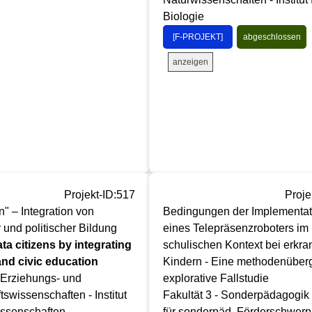
Biologie
[F-PROJEKT]
abgeschlossen
anzeigen
Projekt-ID:517
Proje
n" – Integration von
Bedingungen der Implementat
r und politischer Bildung
eines Telepräsenzroboters im
ta citizens by integrating
schulischen Kontext bei erkra
 and civic education
Kindern - Eine methodenüber
- Erziehungs- und
explorative Fallstudie
tswissenschaften - Institut
Fakultät 3 - Sonderpädagogik - 
issenschaften
für sonderpäd. Förderschwerp