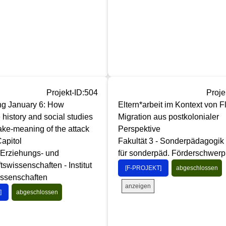
Projekt-ID:504
Proje
g January 6: How
Eltern*arbeit im Kontext von F
 history and social studies
Migration aus postkolonialer
ke-meaning of the attack
Perspektive
apitol
Fakultät 3 - Sonderpädagogik - 
- Erziehungs- und
für sonderpäd. Förderschwerp
tswissenschaften - Institut
[F-PROJEKT]
abgeschlossen
issenschaften
anzeigen
]
abgeschlossen