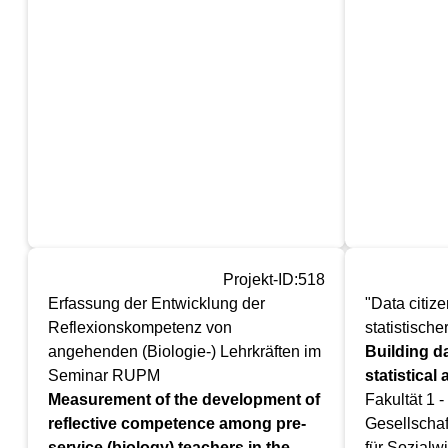
Projekt-ID:518
Erfassung der Entwicklung der
"Data citize
Reflexionskompetenz von
statistische
angehenden (Biologie-) Lehrkräften im
Building da
Seminar RUPM
statistical
Measurement of the development of
Fakultät 1 
reflective competence among pre-
Gesellschaf
service (biology) teachers in the
für Sozialw