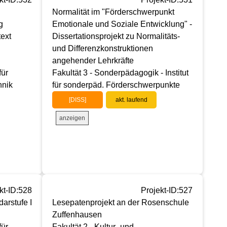
Normalität im "Förderschwerpunkt
g
Emotionale und Soziale Entwicklung" -
ext
Dissertationsprojekt zu Normalitäts-
und Differenzkonstruktionen
angehender Lehrkräfte
für
Fakultät 3 - Sonderpädagogik - Institut
hnik
für sonderpäd. Förderschwerpunkte
[DISS]
akt. laufend
anzeigen
kt-ID:528
Projekt-ID:527
arstufe I
Lesepatenprojekt an der Rosenschule
Zuffenhausen
für
Fakultät 2 - Kultur- und