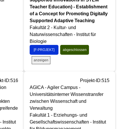
Teacher Education) - Establishment
of a Concept for Promoting Digitally
Supported Adaptive Teaching
Fakultät 2 - Kultur- und
Naturwissenschaften - Institut für
Biologie
[F-PROJEKT]
abgeschlossen
anzeigen
kt-ID:516
Projekt-ID:515
ion
AGICA - Agiler Campus -
Universitätsinterner Wissenstransfer
nkten
zwischen Wissenschaft und
greifende
Verwaltung
Fakultät 1 - Erziehungs- und
Institut
Gesellschaftswissenschaften - Institut
unkte
für Bildungsmanagement