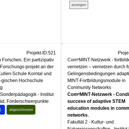
anzeigen
Projekt-ID:521
Proje
orschen. Ein partizipativ
ComᵉMINT-Netzwerk - fortbild
s Forschungs-projekt an der
vernetzen – vernetzen durch fo
ullen-Schule Korntal und
Gelingensbedingungen adapti
-gischen Hochschule
MINT-Fortbildungsmodule in
rg
Community Networks
 Sonderpädagogik - Institut
ComᵉMINT-Netzwerk - Condit
päd. Förderschwerpunkte
success of adaptive STEM
education modules in comm
]
abgeschlossen
networks.
Fakultät 2 - Kultur- und
Naturwissenschaften - Institut 