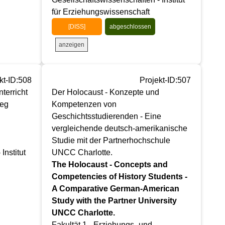
für Erziehungswissenschaft
[DISS]
abgeschlossen
anzeigen
kt-ID:508
Projekt-ID:507
terricht
Der Holocaust - Konzepte und
leg
Kompetenzen von
Geschichtsstudierenden - Eine
vergleichende deutsch-amerikanische
Studie mit der Partnerhochschule
Institut
UNCC Charlotte.
The Holocaust - Concepts and
Competencies of History Students -
A Comparative German-American
Study with the Partner University
UNCC Charlotte.
Fakultät 1 - Erziehungs- und