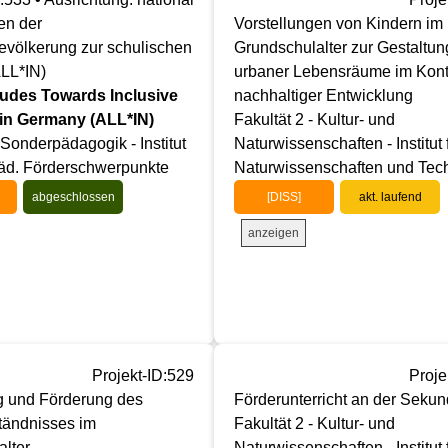
en der
Vorstellungen von Kindern im
evölkerung zur schulischen
Grundschulalter zur Gestaltun
ALL*IN)
urbaner Lebensräume im Kont
itudes Towards Inclusive
nachhaltiger Entwicklung
in Germany (ALL*IN)
Fakultät 2 - Kultur- und
 Sonderpädagogik - Institut
Naturwissenschaften - Institut 
päd. Förderschwerpunkte
Naturwissenschaften und Tec
abgeschlossen
[DISS]
akt. laufend
anzeigen
Projekt-ID:529
Proje
g und Förderung des
Förderunterricht an der Sekund
tändnisses im
Fakultät 2 - Kultur- und
lter
Naturwissenschaften - Institut 