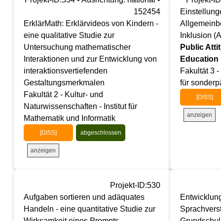
152454
Einstellung
ErklärMath: Erklärvideos von Kindern -
Allgemeinb
eine qualitative Studie zur
Inklusion (
Untersuchung mathematischer
Public Att
Interaktionen und zur Entwicklung von
Education 
interaktionsvertiefenden
Fakultät 3 -
Gestaltungsmerkmalen
für sonder
Fakultät 2 - Kultur- und
[DISS]
Naturwissenschaften - Institut für
anzeigen
Mathematik und Informatik
[DISS]
abgeschlossen
anzeigen
Projekt-ID:530
Aufgaben sortieren und adäquates
Entwicklun
Handeln - eine quantitative Studie zur
Sprachvers
Wirksamkeit eines Prompts
Grundschula