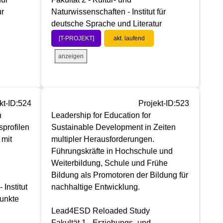
ur
Naturwissenschaften - Institut für
deutsche Sprache und Literatur
[T-PROJEKT]
akt. laufend
anzeigen
kt-ID:524
Projekt-ID:523
n
Leadership for Education for
sprofilen
Sustainable Development in Zeiten
 mit
multipler Herausforderungen.
Führungskräfte in Hochschule und
Weiterbildung, Schule und Frühe
Bildung als Promotoren der Bildung für
Institut
nachhaltige Entwicklung.
unkte
Lead4ESD Reloaded Study
Fakultät 1 - Erziehungs- und