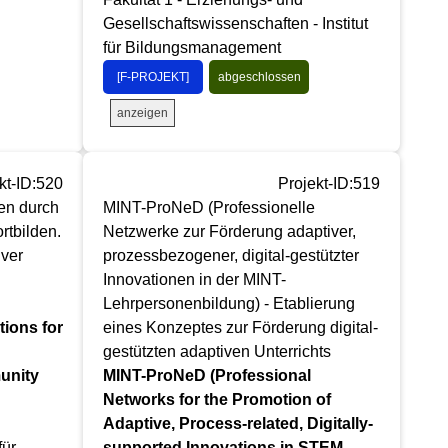
Gesellschaftswissenschaften - Institut
für Bildungsmanagement
[F-PROJEKT]
abgeschlossen
anzeigen
kt-ID:520
Projekt-ID:519
en durch
MINT-ProNeD (Professionelle
rtbilden.
Netzwerke zur Förderung adaptiver,
ver
prozessbezogener, digital-gestützter
Innovationen in der MINT-
Lehrpersonenbildung) - Etablierung
ions for
eines Konzeptes zur Förderung digital-
gestützten adaptiven Unterrichts
unity
MINT-ProNeD (Professional
Networks for the Promotion of
Adaptive, Process-related, Digitally-
für
supported Innovations in STEM