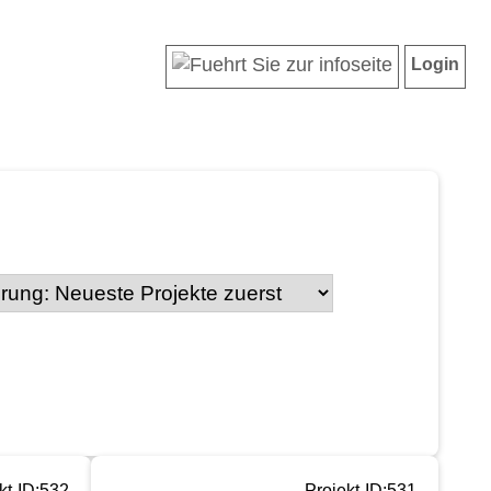
Login
kt-ID:532
Projekt-ID:531