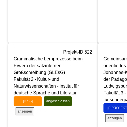
Projekt-ID:522
Grammatische Lernprozesse beim
Gemeinsam F
Erwerb der satzinternen
orientierte
Großschreibung (GLEsG)
Johannes-K
Fakultät 2 - Kultur- und
der Pädago
Naturwissenschaften - Institut für
Ludwigsbu
deutsche Sprache und Literatur
Fakultät 3 -
für sonder
[DISS]
abgeschlossen
[F-PROJEKT
anzeigen
anzeigen