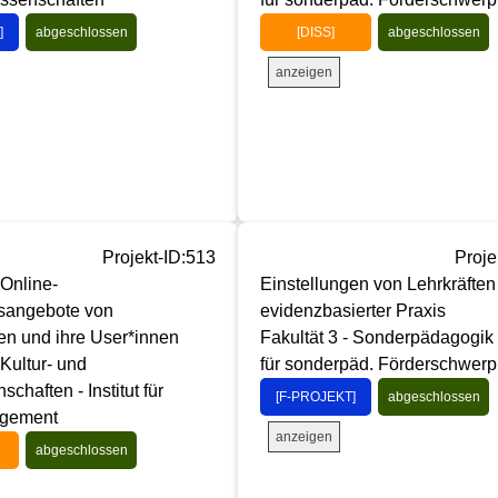
]
abgeschlossen
[DISS]
abgeschlossen
anzeigen
Projekt-ID:513
Proje
Online-
Einstellungen von Lehrkräften
gsangebote von
evidenzbasierter Praxis
n und ihre User*innen
Fakultät 3 - Sonderpädagogik - 
 Kultur- und
für sonderpäd. Förderschwerp
chaften - Institut für
[F-PROJEKT]
abgeschlossen
agement
anzeigen
abgeschlossen