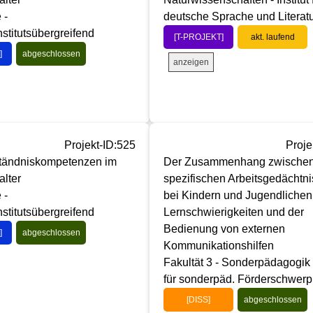
 -
deutsche Sprache und Literat
nstitutsübergreifend
[T-PROJEKT]
akt. laufend
]
abgeschlossen
anzeigen
Projekt-ID:525
Proje
tändniskompetenzen im
Der Zusammenhang zwische
lter
spezifischen Arbeitsgedächtni
 -
bei Kindern und Jugendlichen
nstitutsübergreifend
Lernschwierigkeiten und der
Bedienung von externen
]
abgeschlossen
Kommunikationshilfen
Fakultät 3 - Sonderpädagogik - 
für sonderpäd. Förderschwerp
[DISS]
abgeschlossen