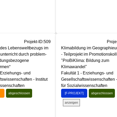
Projekt-ID:509
Proje
 des Lebensweltbezugs im
Klimabildung im Geographieun
nterricht durch problem-
- Teilprojekt im Promotionskol
dungsbezogene
"ProBiKlima: Bildung zum
rmen“
Klimawandel"
- Erziehungs- und
Fakultät 1 - Erziehungs- und
tswissenschaften - Institut
Gesellschaftswissenschaften - 
issenschaften
für Sozialwissenschaften
abgeschlossen
[F-PROJEKT]
abgeschlossen
anzeigen