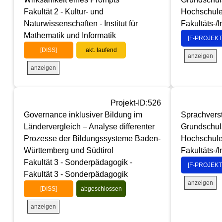
Fakultät 2 - Kultur- und
Hochschule
Naturwissenschaften - Institut für
Fakultäts-/I
Mathematik und Informatik
[F-PROJEKT
[DISS]
akt. laufend
anzeigen
anzeigen
Projekt-ID:526
Governance inklusiver Bildung im
Sprachvers
Ländervergleich – Analyse differenter
Grundschula
Prozesse der Bildungssysteme Baden-
Hochschule
Württemberg und Südtirol
Fakultäts-/I
Fakultät 3 - Sonderpädagogik -
[F-PROJEKT
Fakultät 3 - Sonderpädagogik
anzeigen
[DISS]
abgeschlossen
anzeigen