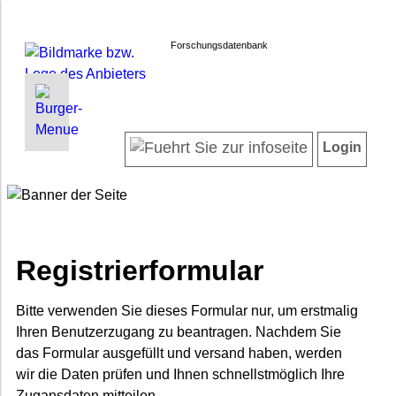
Forschungsdatenbank
INFORMATIONEN | SUCHEN
LOGIN
Willkommen
Registrieren
Login
Projektübersicht
Login
Neueste Projekte
Autorenverzeichnis
Suche in Projekten
Häufig gestellte Fragen
Registrierformular
Datenschutz
Impressum
Bitte verwenden Sie dieses Formular nur, um erstmalig
Ihren Benutzerzugang zu beantragen. Nachdem Sie
Barrierefreiheit
das Formular ausgefüllt und versand haben, werden
wir die Daten prüfen und Ihnen schnellstmöglich Ihre
Zugansdaten mitteilen.