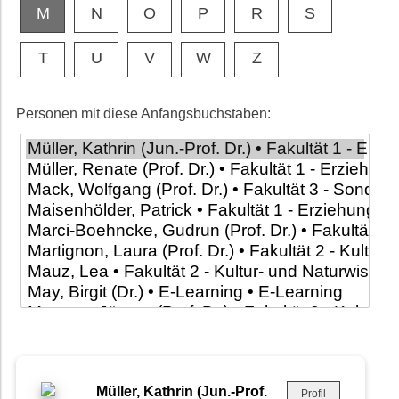
M
N
O
P
R
S
T
U
V
W
Z
Personen mit diese Anfangsbuchstaben:
Müller, Kathrin (Jun.-Prof.
Profil