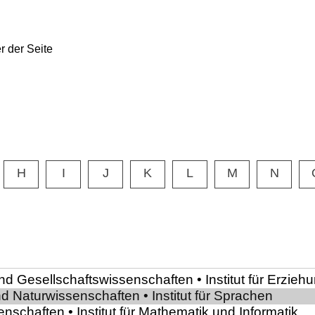
H
I
J
K
L
M
N