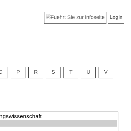
Login
O
P
R
S
T
U
V