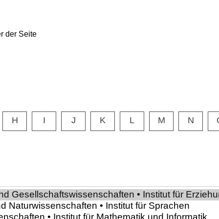
H
I
J
K
L
M
N