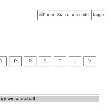
Login
O
P
R
S
T
U
V