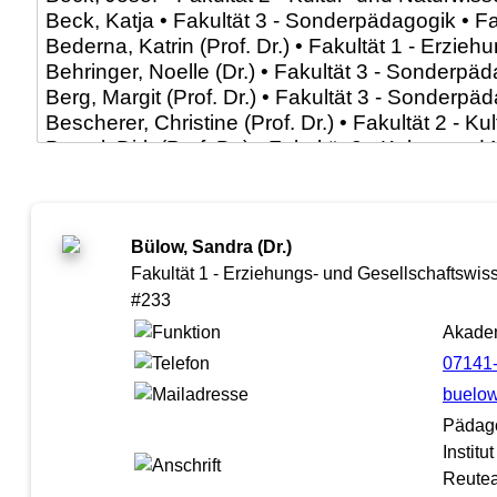
Bülow, Sandra (Dr.)
Fakultät 1 - Erziehungs- und Gesellschaftswiss
#233
Akadem
07141
buelow
Pädag
Institu
Reutea