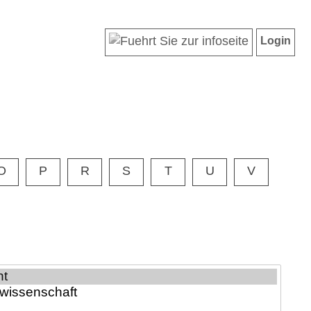
Login
O
P
R
S
T
U
V