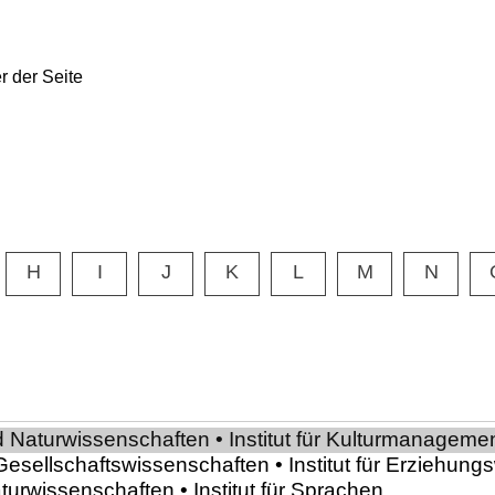
H
I
J
K
L
M
N