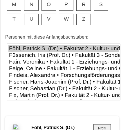
M
N
O
P
R
S
T
U
V
W
Z
Personen mit diese Anfangsbuchstaben:
Föhl, Patrick S. (Dr.)
Profil