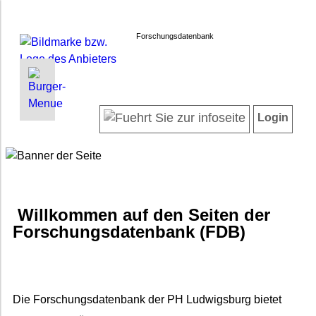
Forschungsdatenbank
INFORMATIONEN | SUCHEN
LOGIN
Willkommen
Registrieren
Login
Projektübersicht
Login
Neueste Projekte
Autorenverzeichnis
Suche in Projekten
Häufig gestellte Fragen
Willkommen auf den Seiten der
Datenschutz
Forschungsdatenbank (FDB)
Impressum
Barrierefreiheit
Die Forschungsdatenbank der PH Ludwigsburg bietet