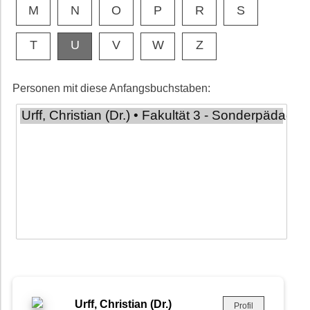
M
N
O
P
R
S
T
U
V
W
Z
Personen mit diese Anfangsbuchstaben:
Urff, Christian (Dr.)
Profil