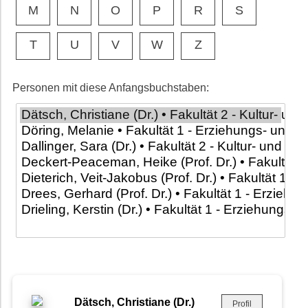
M
N
O
P
R
S
T
U
V
W
Z
Personen mit diese Anfangsbuchstaben:
Dätsch, Christiane (Dr.)
Profil