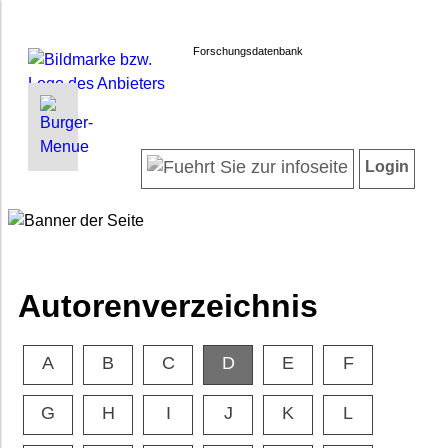
Forschungsdatenbank
INFORMATIONEN | SUCHEN
LOGIN
Willkommen
Registrieren
Login
Projektübersicht
Login
Neueste Projekte
Autorenverzeichnis
Suche in Projekten
Häufig gestellte Fragen
Autorenverzeichnis
Datenschutz
Impressum
A
B
C
D
E
F
Barrierefreiheit
G
H
I
J
K
L