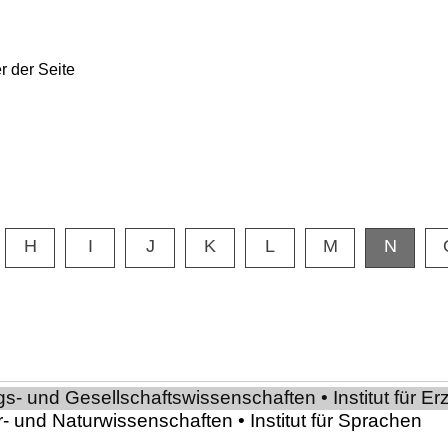
H
I
J
K
L
M
N