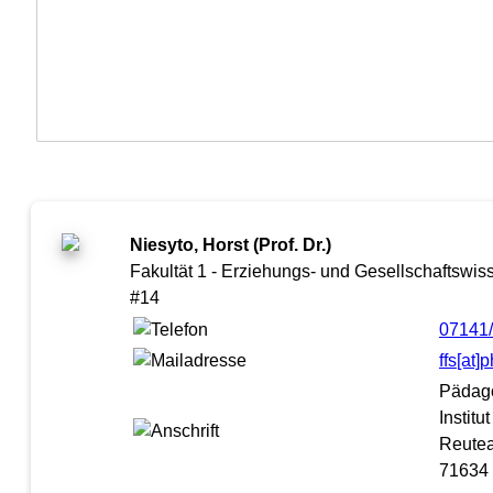
Niesyto, Horst (Prof. Dr.)
Fakultät 1 - Erziehungs- und Gesellschaftswiss
#14
07141
ffs[at
Pädag
Institu
Reutea
71634