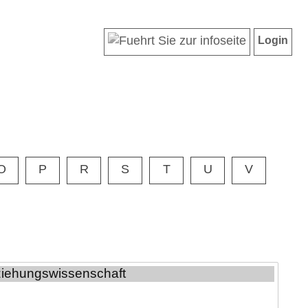
Login
O
P
R
S
T
U
V