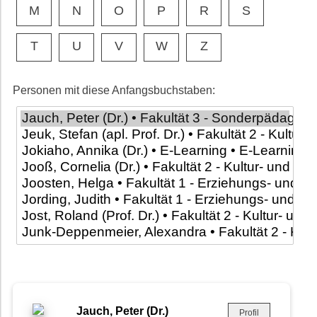
M
N
O
P
R
S
T
U
V
W
Z
Personen mit diese Anfangsbuchstaben:
Jauch, Peter (Dr.)
Profil