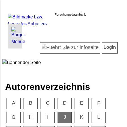
Forschungsdatenbank
INFORMATIONEN | SUCHEN
LOGIN
Willkommen
Registrieren
Login
Projektübersicht
Login
Neueste Projekte
Autorenverzeichnis
Suche in Projekten
Häufig gestellte Fragen
Autorenverzeichnis
Datenschutz
Impressum
A
B
C
D
E
F
Barrierefreiheit
G
H
I
J
K
L