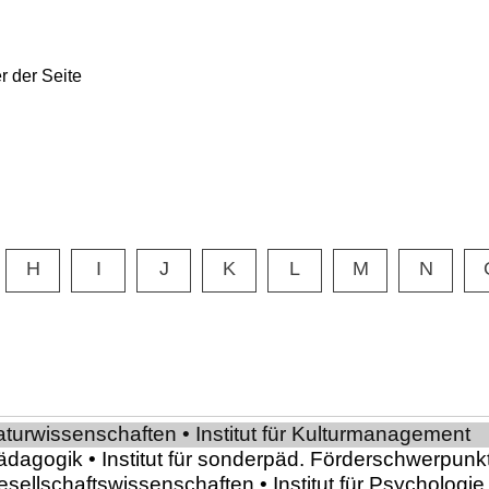
H
I
J
K
L
M
N