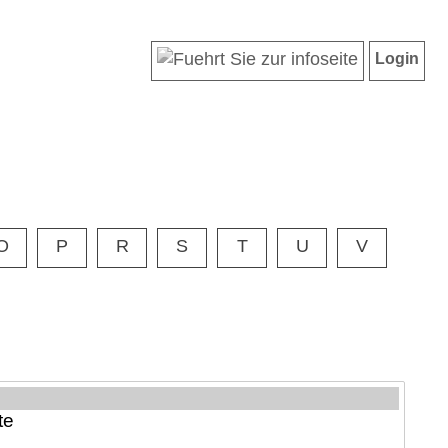
Login
O
P
R
S
T
U
V