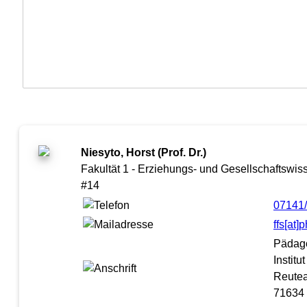
Niesyto, Horst (Prof. Dr.)
Fakultät 1 - Erziehungs- und Gesellschaftswiss
#14
07141
ffs[at
Pädag
Institu
Reutea
71634