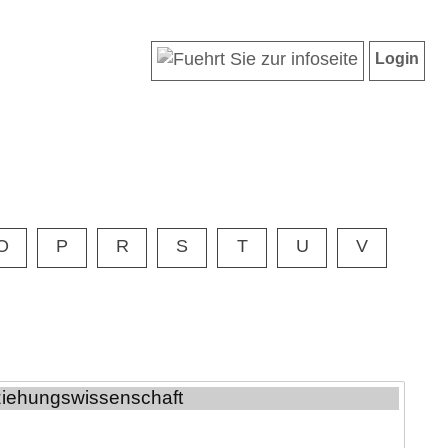
Login
O
P
R
S
T
U
V