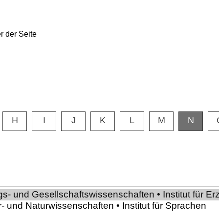
H
I
J
K
L
M
N