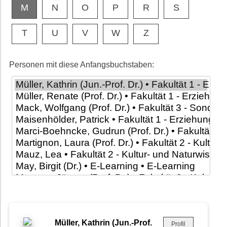
M
N
O
P
R
S
T
U
V
W
Z
Personen mit diese Anfangsbuchstaben:
Müller, Kathrin (Jun.-Prof.
Profil