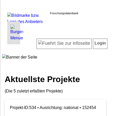
Forschungsdatenbank
INFORMATIONEN | SUCHEN
LOGIN
Willkommen
Registrieren
Login
Projektübersicht
Login
Neueste Projekte
Autorenverzeichnis
Suche in Projekten
Häufig gestellte Fragen
Aktuellste Projekte
Datenschutz
Impressum
(Die 5 zuletzt erfaßten Projekte)
Barrierefreiheit
Projekt-ID:534 • Ausrichtung: national • 152454