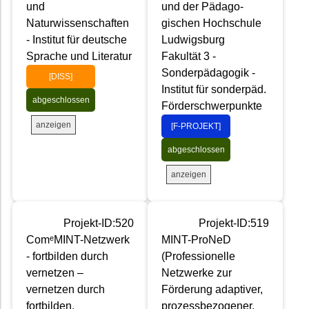
und
und der Pädago-
Naturwissenschaften
gischen Hochschule
- Institut für deutsche
Ludwigsburg
Sprache und Literatur
Fakultät 3 -
Sonderpädagogik -
[DISS]
Institut für sonderpäd.
abgeschlossen
Förderschwerpunkte
anzeigen
[F-PROJEKT]
abgeschlossen
anzeigen
Projekt-ID:520
Projekt-ID:519
ComᵉMINT-Netzwerk
MINT-ProNeD
- fortbilden durch
(Professionelle
vernetzen –
Netzwerke zur
vernetzen durch
Förderung adaptiver,
fortbilden.
prozessbezogener,