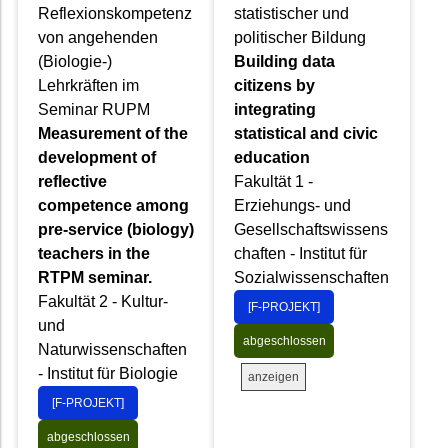
Reflexionskompetenz
statistischer und
von angehenden
politischer Bildung
(Biologie-)
Building data
Lehrkräften im
citizens by
Seminar RUPM
integrating
Measurement of the
statistical and civic
development of
education
reflective
Fakultät 1 -
competence among
Erziehungs- und
pre-service (biology)
Gesellschaftswissens
teachers in the
chaften - Institut für
RTPM seminar.
Sozialwissenschaften
Fakultät 2 - Kultur-
[F-PROJEKT]
und
abgeschlossen
Naturwissenschaften
- Institut für Biologie
anzeigen
[F-PROJEKT]
abgeschlossen