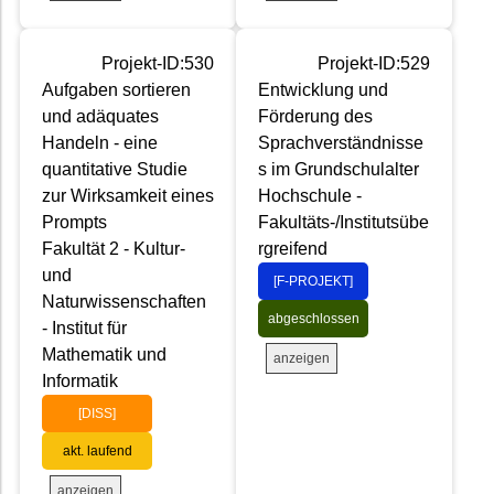
Projekt-ID:530
Projekt-ID:529
Aufgaben sortieren
Entwicklung und
und adäquates
Förderung des
Handeln - eine
Sprachverständnisse
quantitative Studie
s im Grundschulalter
zur Wirksamkeit eines
Hochschule -
Prompts
Fakultäts-/Institutsübe
Fakultät 2 - Kultur-
rgreifend
und
[F-PROJEKT]
Naturwissenschaften
abgeschlossen
- Institut für
Mathematik und
anzeigen
Informatik
[DISS]
akt. laufend
anzeigen