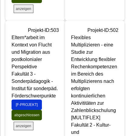
anzeigen
Projekt-ID:503
Projekt-ID:502
Eltern*arbeit im
Flexibles
Kontext von Flucht
Multiplizieren - eine
und Migration aus
Studie zur
postkolonialer
Entwicklung flexibler
Perspektive
Rechenkompetenzen
Fakultät 3 -
im Bereich des
Sonderpädagogik -
Multiplizierens nach
Institut für sonderpäd.
erfolgten
Förderschwerpunkte
kontinuierlichen
Aktivititäten zur
[F-PROJEKT]
Zahlenblickschulung
abgeschlossen
[MULTIFLEX]
Fakultät 2 - Kultur-
anzeigen
und