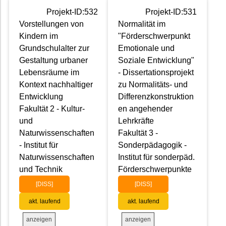
Projekt-ID:532
Projekt-ID:531
Vorstellungen von
Normalität im
Kindern im
"Förderschwerpunkt
Grundschulalter zur
Emotionale und
Gestaltung urbaner
Soziale Entwicklung"
Lebensräume im
- Dissertationsprojekt
Kontext nachhaltiger
zu Normalitäts- und
Entwicklung
Differenzkonstruktion
Fakultät 2 - Kultur-
en angehender
und
Lehrkräfte
Naturwissenschaften
Fakultät 3 -
- Institut für
Sonderpädagogik -
Naturwissenschaften
Institut für sonderpäd.
und Technik
Förderschwerpunkte
[DISS]
[DISS]
akt. laufend
akt. laufend
anzeigen
anzeigen