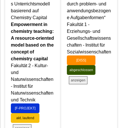
s Unterrichtsmodell
durch problem- und
basierend auf
anwendungsbezogen
Chemistry Capital
e Aufgabenformen“
Empowerment in
Fakultät 1 -
chemistry teaching:
Erziehungs- und
A resource-oriented
Gesellschaftswissens
model based on the
chaften - Institut für
concept of
Sozialwissenschaften
chemistry capital
[DISS]
Fakultät 2 - Kultur-
abgeschlossen
und
Naturwissenschaften
anzeigen
- Institut für
Naturwissenschaften
und Technik
[F-PROJEKT]
akt. laufend