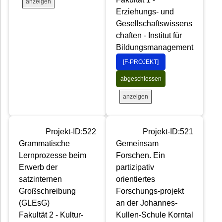
anzeigen
Erziehungs- und
Gesellschaftswissens
chaften - Institut für
Bildungsmanagement
[F-PROJEKT]
abgeschlossen
anzeigen
Projekt-ID:522
Projekt-ID:521
Grammatische
Gemeinsam
Lernprozesse beim
Forschen. Ein
Erwerb der
partizipativ
satzinternen
orientiertes
Großschreibung
Forschungs-projekt
(GLEsG)
an der Johannes-
Fakultät 2 - Kultur-
Kullen-Schule Korntal