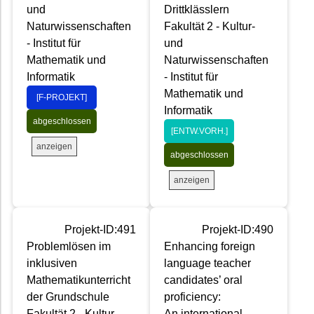
und
Drittklässlern
Naturwissenschaften
Fakultät 2 - Kultur-
- Institut für
und
Mathematik und
Naturwissenschaften
Informatik
- Institut für
Mathematik und
[F-PROJEKT]
Informatik
abgeschlossen
[ENTW.VORH.]
anzeigen
abgeschlossen
anzeigen
Projekt-ID:491
Projekt-ID:490
Problemlösen im
Enhancing foreign
inklusiven
language teacher
Mathematikunterricht
candidates’ oral
der Grundschule
proficiency:
Fakultät 2 - Kultur-
An international