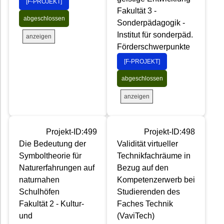
[F-PROJEKT]
Fakultät 3 -
abgeschlossen
Sonderpädagogik -
Institut für sonderpäd.
anzeigen
Förderschwerpunkte
[F-PROJEKT]
abgeschlossen
anzeigen
Projekt-ID:499
Projekt-ID:498
Die Bedeutung der
Validität virtueller
Symboltheorie für
Technikfachräume in
Naturerfahrungen auf
Bezug auf den
naturnahen
Kompetenzerwerb bei
Schulhöfen
Studierenden des
Fakultät 2 - Kultur-
Faches Technik
und
(VaviTech)