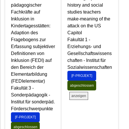
pädagogischer
history and social
Fachkräfte auf
studies teachers
Inklusion in
make-meaning of the
Kindertagesstätten:
attack on the US
Adaption des
Capitol
Fragebogens zur
Fakultät 1 -
Erfassung subjektiver
Erziehungs- und
Definitionen von
Gesellschaftswissens
Inklusion (FEDI) auf
chaften - Institut für
den Bereich der
Sozialwissenschaften
Elementarbildung
[F-PROJEKT]
(FEDIelementar)
abgeschlossen
Fakultät 3 -
Sonderpädagogik -
anzeigen
Institut für sonderpäd.
Förderschwerpunkte
[F-PROJEKT]
abgeschlossen