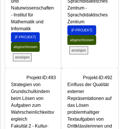
und
Sprachdidaktisches
Naturwissenschaften
Zentrum -
- Institut für
Sprachdidaktisches
Mathematik und
Zentrum
Informatik
[F-PROJEKT]
[F-PROJEKT]
abgeschlossen
abgeschlossen
anzeigen
anzeigen
Projekt-ID:493
Projekt-ID:492
Strategien von
Einfluss der Qualität
Grundschulkindern
externer
beim Lösen von
Repräsentationen auf
Aufgaben zum
das Lösen
Wahrscheinlichkeitsv
problemhaltiger
ergleich
Textaufgaben von
Fakultät 2 - Kultur-
Drittklässlerinnen und