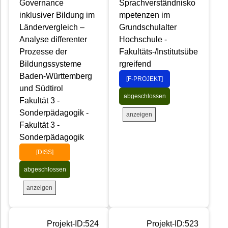
Governance
Sprachverständnisko
inklusiver Bildung im
mpetenzen im
Ländervergleich –
Grundschulalter
Analyse differenter
Hochschule -
Prozesse der
Fakultäts-/Institutsübe
Bildungssysteme
rgreifend
Baden-Württemberg
[F-PROJEKT]
und Südtirol
abgeschlossen
Fakultät 3 -
Sonderpädagogik -
anzeigen
Fakultät 3 -
Sonderpädagogik
[DISS]
abgeschlossen
anzeigen
Projekt-ID:524
Projekt-ID:523